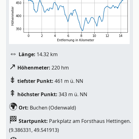
⇔
Länge:
14.32 km
↗
Höhenmeter:
220 hm
⇟
tiefster Punkt:
461 m ü. NN
⇞
höchster Punkt:
343 m ü. NN
🌍
Ort:
Buchen (Odenwald)
🏁
Startpunkt:
Parkplatz am Forsthaus Hettingen.
(
9.386331
,
49.541913
)