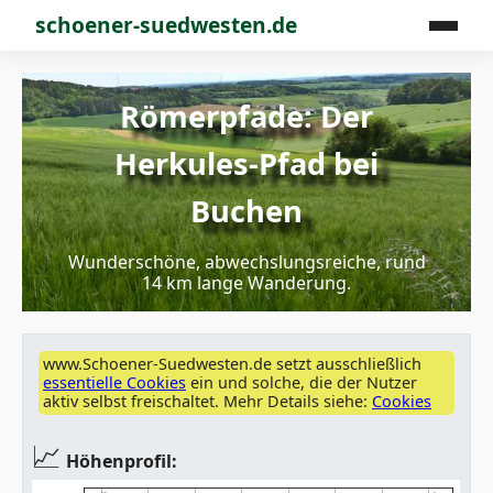
schoener-suedwesten.de
Römerpfade: Der
Herkules-Pfad bei
Buchen
Wunderschöne, abwechslungsreiche, rund
14 km lange Wanderung.
www.Schoener-Suedwesten.de setzt ausschließlich
essentielle Cookies
ein und solche, die der Nutzer
aktiv selbst freischaltet. Mehr Details siehe:
Cookies
📈
Höhenprofil: